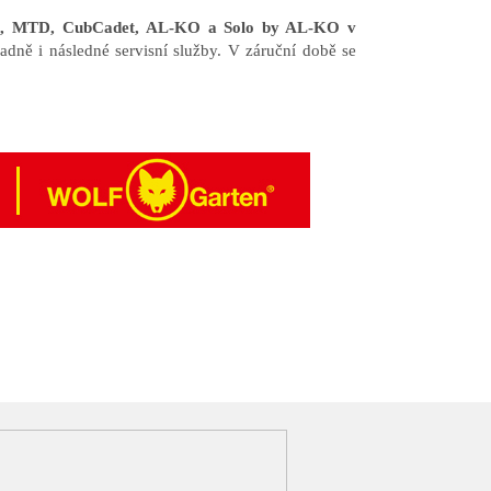
en, MTD, CubCadet, AL-KO a Solo by AL-KO v
adně i následné servisní služby. V záruční době se