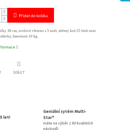
Přidat do košíku
čky 38 cm, ocelové vřeteno s 5 noži, sběrný koš 25 litrů není
dodávky, hmotnost 10 kg.
informace
T
SDÍLET
Geniální sytém Multi-
5 let!
Star®
máte na výběr z 80 kvalitních
nástrojů!