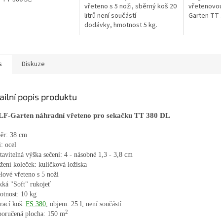
vřeteno s 5 noži, sběrný koš 20
vřetenovo
litrů není součástí
Garten TT 
dodávky, hmotnost 5 kg.
s
Diskuze
ailní popis produktu
-Garten náhradní vřeteno pro sekačku TT 380 DL
běr: 38 cm
i: ocel
tavitelná výška sečení: 4 - násobné 1,3 - 3,8 cm
žení koleček: kuličková ložiska
lové vřeteno s 5 noži
kká "Soft" rukojeť
otnost: 10 kg
rací koš:
FS 380
, objem: 25 l, není součástí
2
poručená plocha: 150 m