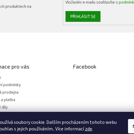
Vložením e-mailu souhlasíte s
podmínk
ých produktech na
PŘIHLÁSIT SE
mace pro vás
Facebook
y
í podmínky
 prodejna
a platba
 díly
 osobních údajů
oužívá soubory cookie. Dalším procházením tohoto webu
jednávka
ouhlas s jejich používáním.. Více informací
zde
.
.