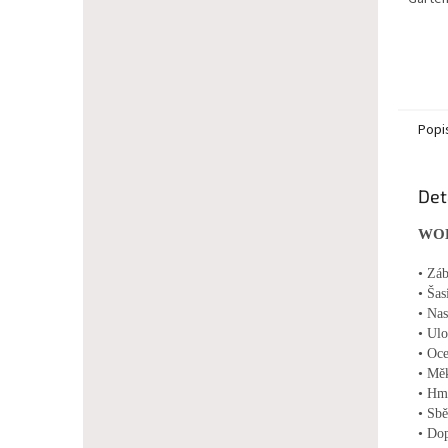
Popi
Det
WOLF
• Zá
• Šas
• Nas
• Ulo
• Oce
• Mě
• Hm
• Sbě
• Do