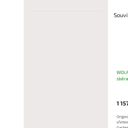
Souvi
WOLF
sběra
1 15
Origin
vřete
Garten