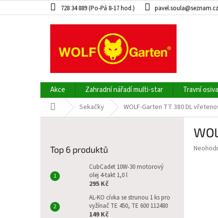
Přejít
728 34 889 (Po-Pá 8-17 hod.)
pavel.soula@seznam.c
na
obsah
Akce
Zahradní nářadí multi-star
Travní osiv
Domů
Sekačky
WOLF-Garten TT 380 DL vřeteno
P
WOL
o
s
Průměr
Neohod
Top 6 produktů
t
hodnoce
r
produkt
CubCadet 10W-30 motorový
a
olej 4-takt 1,0 l
je
295 Kč
0,0
n
z
n
AL-KO cívka se strunou 1 ks pro
5
vyžínač TE 450, TE 600 112480
í
hvězdič
149 Kč