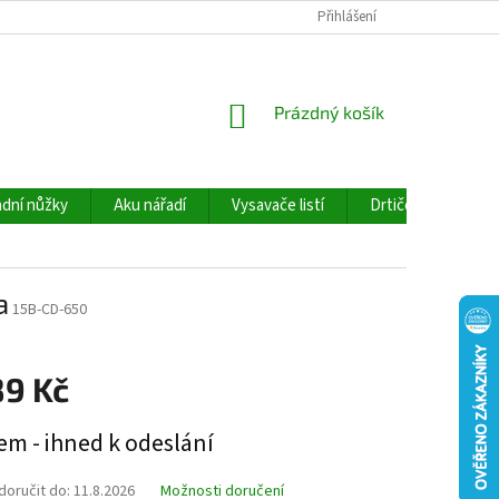
Přihlášení
NÁKUPNÍ
Prázdný košík
KOŠÍK
dní nůžky
Aku nářadí
Vysavače listí
Drtiče větví
a
15B-CD-650
89 Kč
em - ihned k odeslání
oručit do:
11.8.2026
Možnosti doručení