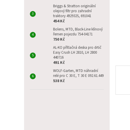
p
a
Briggs & Stratton originální
olejový filtr pro zahradní
n
traktory 492932S, 691041
e
454 Kč
l
Bolens, MTD, Black-Line klínový
řemen pojezdu 754-04171
750 Kč
AL-KO přítlačná deska pro drtič
Easy Crush LH 2810, LH 2800
440716
491 Kč
WOLF-Garten, MTD náhradní
relé pro C 30 E, T 30 E 092.61.449
538 Kč