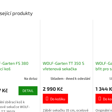
sející produkty
-Garten FS 380
WOLF-Garten TT 350 S
WOLF-Ga
cí koš
vřetenová sekačka
břit pro
DL
Na dotaz
Skladem - ihned k odeslání
S
2 990 Kč
1 344 
7 Kč
DETAIL
Do košíku
Do ko
ální sběrací koš k
nové sekačce WOLF-
Záběr sekačky 35 cm, ocelové
Originální 
 TT 380 DL.