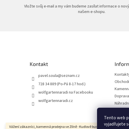
Vložte svůj e-mail a my vám budeme zasílat informace o nov
našem e-shopu.
Z
á
p
a
t
Kontakt
Infor
í
Kontakt
pavel.soula
@
seznam.cz
Obchodn
728 34 889 (Po-Pá 8-17 hod.)
Kamenná
wolfgartennaradi na Facebooku
Doprava 
wolfgartennaradi.cz
Náhradní
Ochrana
Tento web p
Moje ob
vyjadřujete s
Vážení zákazníci, kamenná prodejna ve Zlíně - Kudlově bude ve dnech 10.8. - 17.8