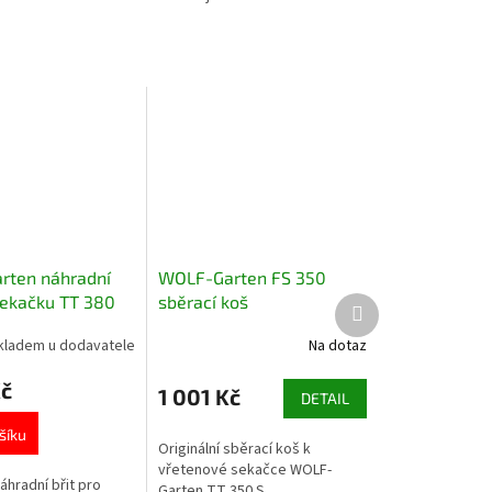
rten náhradní
WOLF-Garten FS 350
 sekačku TT 380
sběrací koš
Další
produkt
kladem u dodavatele
Na dotaz
Kč
1 001 Kč
DETAIL
šíku
Originální sběrací koš k
vřetenové sekačce WOLF-
náhradní břit pro
Garten TT 350 S.