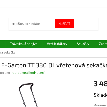
z
HLEDAT
a
Trávníková hnojiva
Vertikutátory
Sekačky
Zahra
vá sekačka
F-Garten TT 380 DL vřetenová sekačk
né
noceno
Podrobnosti hodnocení
ní
3 4
u
Měrná
Sklad
cena:
ek.
Můžeme d