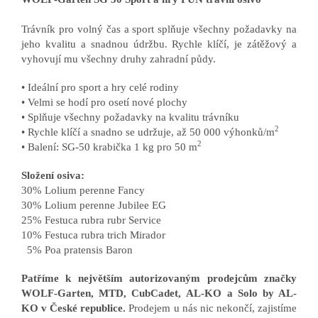
Trávník pro volný čas a sport splňuje všechny požadavky na
jeho kvalitu a snadnou údržbu. Rychle klíčí, je zátěžový a
vyhovují mu všechny druhy zahradní půdy.
• Ideální pro sport a hry celé rodiny
• Velmi se hodí pro osetí nové plochy
• Splňuje všechny požadavky na kvalitu trávníku
2
• Rychle klíčí a snadno se udržuje, až 50 000 výhonků/m
2
• Balení: SG-50 krabička 1 kg pro 50 m
Složení osiva:
30% Lolium perenne Fancy
30% Lolium perenne Jubilee EG
25% Festuca rubra rubr Service
10% Festuca rubra trich Mirador
5% Poa pratensis Baron
Patříme k největším autorizovaným prodejcům značky
WOLF-Garten, MTD, CubCadet, AL-KO a Solo by AL-
KO v České republice.
Prodejem u nás nic nekončí, zajistíme