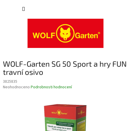
Přejít
NÁKUP
na
obsah
KOŠÍK
WOLF-Garten SG 50 Sport a hry FUN
travní osivo
3825835
Průměrné
Neohodnoceno
Podrobnosti hodnocení
hodnocení
produktu
je
0,0
z
5
hvězdiček.