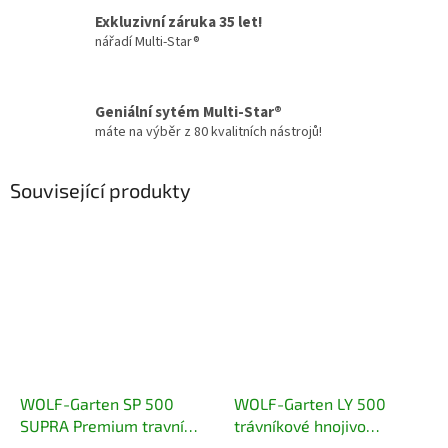
Exkluzivní záruka 35 let!
nářadí Multi-Star®
Geniální sytém Multi-Star®
máte na výběr z 80 kvalitních nástrojů!
Související produkty
WOLF-Garten SP 500
WOLF-Garten LY 500
SUPRA Premium travní
trávníkové hnojivo
osivo
startovací 12,5 kg