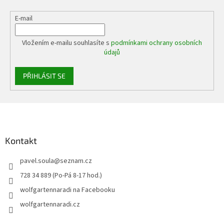
E-mail
Vložením e-mailu souhlasíte s
podmínkami ochrany osobních
údajů
PŘIHLÁSIT SE
Z
á
p
a
Kontakt
t
pavel.soula
@
seznam.cz
í
728 34 889 (Po-Pá 8-17 hod.)
wolfgartennaradi na Facebooku
wolfgartennaradi.cz