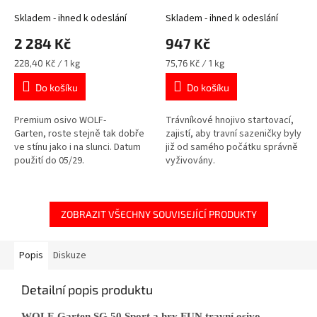
Skladem - ihned k odeslání
Skladem - ihned k odeslání
2 284 Kč
947 Kč
Měrná
Měrná
228,40 Kč / 1 kg
75,76 Kč / 1 kg
cena:
cena:
Do košíku
Do košíku
Premium osivo WOLF-
Trávníkové hnojivo startovací,
Garten, roste stejně tak dobře
zajistí, aby travní sazeničky byly
ve stínu jako i na slunci. Datum
již od samého počátku správně
použití do 05/29.
vyživovány.
ZOBRAZIT VŠECHNY SOUVISEJÍCÍ PRODUKTY
Popis
Diskuze
Detailní popis produktu
WOLF-Garten SG 50 Sport a hry FUN travní osivo