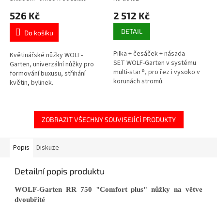
526 Kč
2 512 Kč
DETAIL
Do košíku
Pilka + česáček + násada
Květinářské nůžky WOLF-
SET WOLF-Garten v systému
Garten, univerzální nůžky pro
multi-star®, pro řez i vysoko v
formování buxusu, střihání
korunách stromů.
květin, bylinek.
ZOBRAZIT VŠECHNY SOUVISEJÍCÍ PRODUKTY
Popis
Diskuze
Detailní popis produktu
WOLF-Garten RR 750 "Comfort plus" nůžky na větve
dvoubřité