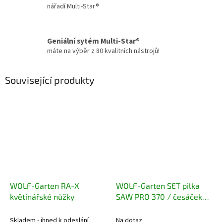
nářadí Multi-Star®
Geniální sytém Multi-Star®
máte na výběr z 80 kvalitních nástrojů!
Související produkty
WOLF-Garten RA-X
WOLF-Garten SET pilka
květinářské nůžky
SAW PRO 370 / česáček
RG-M / násada ZM-V 4
Skladem - ihned k odeslání
Na dotaz