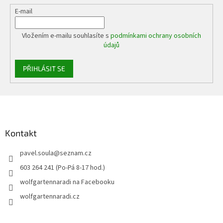
E-mail
Vložením e-mailu souhlasíte s
podmínkami ochrany osobních
údajů
PŘIHLÁSIT SE
Z
á
p
a
Kontakt
t
pavel.soula
@
seznam.cz
í
603 264 241 (Po-Pá 8-17 hod.)
wolfgartennaradi na Facebooku
wolfgartennaradi.cz