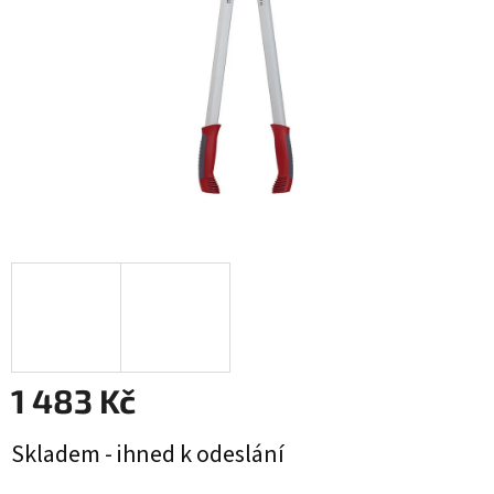
1 483 Kč
Měrná
Skladem - ihned k odeslání
cena: