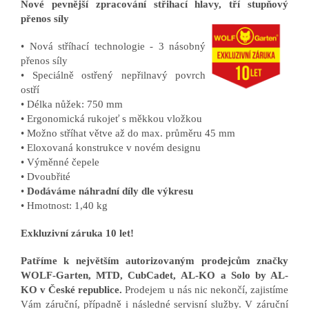
Nové pevnější zpracování střihací hlavy, tří stupňový
přenos síly
• Nová stříhací technologie - 3 násobný
přenos síly
• Speciálně ostřený nepřilnavý povrch
ostří
• Délka nůžek: 750 mm
• Ergonomická rukojeť s měkkou vložkou
• Možno stříhat větve až do max. průměru 45 mm
• Eloxovaná konstrukce v novém designu
• Výměnné čepele
• Dvoubřité
•
Dodáváme náhradní díly dle výkresu
• Hmotnost: 1,40 kg
Exkluzivní záruka 10 let!
Patříme k největším autorizovaným prodejcům značky
WOLF-Garten, MTD, CubCadet, AL-KO a Solo by AL-
KO v České republice.
Prodejem u nás nic nekončí, zajistíme
Vám záruční, případně i následné servisní služby. V záruční