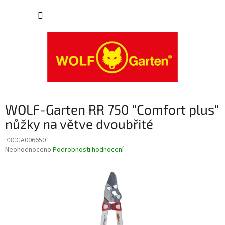
Přejít
NÁKUP
na
obsah
KOŠÍK
WOLF-Garten RR 750 "Comfort plus"
nůžky na větve dvoubřité
73CGA006650
Průměrné
Neohodnoceno
Podrobnosti hodnocení
hodnocení
produktu
je
0,0
z
5
hvězdiček.