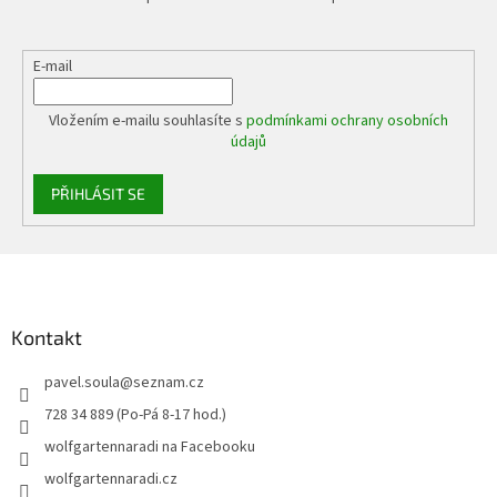
E-mail
Vložením e-mailu souhlasíte s
podmínkami ochrany osobních
údajů
PŘIHLÁSIT SE
Z
á
p
a
Kontakt
t
pavel.soula
@
seznam.cz
í
728 34 889 (Po-Pá 8-17 hod.)
wolfgartennaradi na Facebooku
wolfgartennaradi.cz