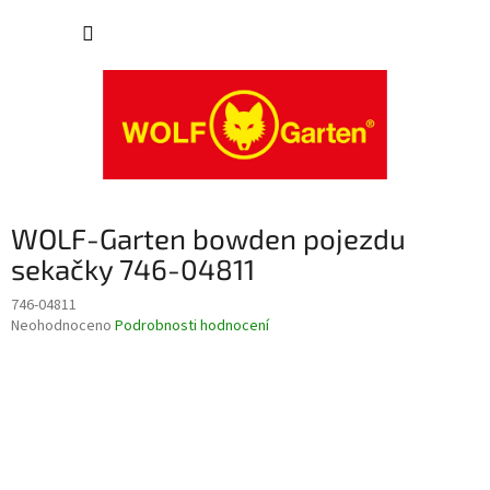
Přejít
NÁKUP
na
obsah
KOŠÍK
WOLF-Garten bowden pojezdu
sekačky 746-04811
746-04811
Průměrné
Neohodnoceno
Podrobnosti hodnocení
hodnocení
produktu
je
0,0
z
5
hvězdiček.