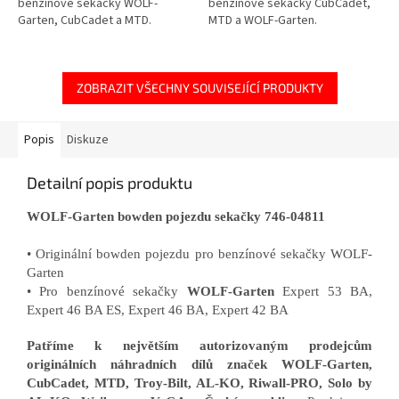
benzínové sekačky WOLF-
benzínové sekačky CubCadet,
Garten, CubCadet a MTD.
MTD a WOLF-Garten.
ZOBRAZIT VŠECHNY SOUVISEJÍCÍ PRODUKTY
Popis
Diskuze
Detailní popis produktu
WOLF-Garten bowden pojezdu sekačky 746-04811
• Originální bowden pojezdu pro benzínové sekačky WOLF-
Garten
• Pro benzínové sekačky
WOLF-Garten
Expert 53 BA,
Expert 46 BA ES, Expert 46 BA, Expert 42 BA
Patříme k největším autorizovaným prodejcům
originálních náhradních dílů značek WOLF-Garten,
CubCadet, MTD, Troy-Bilt, AL-KO, Riwall-PRO, Solo by