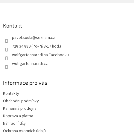
Z
á
p
a
Kontakt
t
pavel.soula
@
seznam.cz
í
728 34 889 (Po-Pá 8-17 hod.)
wolfgartennaradi na Facebooku
wolfgartennaradi.cz
Informace pro vás
Kontakty
Obchodní podmínky
Kamenná prodejna
Doprava a platba
Náhradní díly
Ochrana osobních údajů