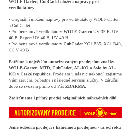
WOLF-Garten, CubCadet uložení nápravy pro
vertikutátory
• Originální uložení nápravy pro vertikutátory WOLF-Garten
a CubCadet
• Pro benzinové vertikutátory
WOLF-Garten
UV 35 B, UV
40 B, Expert UV 40 B, UV 40 H
• Pro benzinové vertikutátory
CubCadet
XC1 B35, XC1 B40,
CC V 40 B
Patříme k největším autorizovaným prodejcům značky
WOLF-Garten, MTD, CubCadet, AL-KO a Solo by AL-
KO v České republice.
Prodejem u nás nic nekončí, zajistíme
Vám záruční, případně i následné servisní služby. V záruční
době se svozem přímo od Vás
ZDARMA.
Zajišťujeme i přímý prodej originálních náhradních dílů.
Jsme odborní prodejci s kamennou prodejnou - už od roku