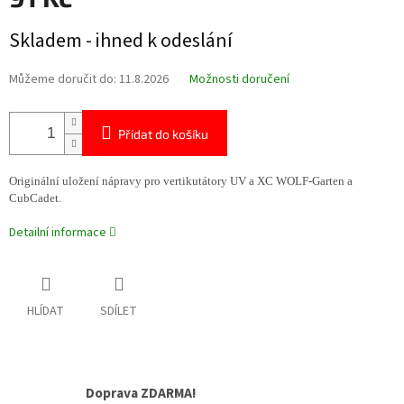
Měrná
Skladem - ihned k odeslání
cena:
Můžeme doručit do:
11.8.2026
Možnosti doručení
Přidat do košíku
Originální uložení nápravy pro vertikutátory UV a XC WOLF-Garten a
CubCadet.
Detailní informace
HLÍDAT
SDÍLET
Doprava ZDARMA!