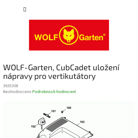
Přejít
NÁKUP
na
obsah
KOŠÍK
WOLF-Garten, CubCadet uložení
nápravy pro vertikutátory
3635308
Průměrné
Neohodnoceno
Podrobnosti hodnocení
hodnocení
produktu
je
0,0
z
5
hvězdiček.