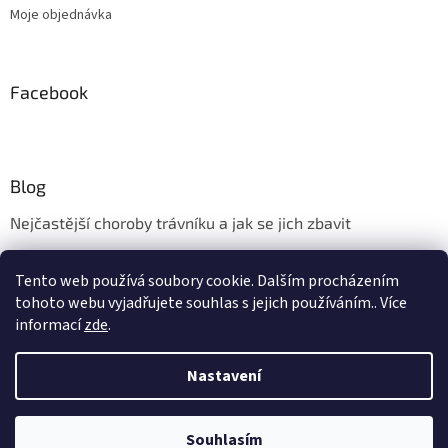
Moje objednávka
Facebook
Blog
Nejčastější choroby trávníku a jak se jich zbavit
Aerifikace trávníku
Tento web používá soubory cookie. Dalším procházením
Údržba trávníku v měsíci květnu
tohoto webu vyjadřujete souhlas s jejich používáním.. Více
informací
zde
.
Nastavení
Vytvořil Shoptet
Vážení zákazníci, kamenná prodejna ve Zlíně - Kudlově bude ve dnech
10.8. - 17.8. 2026 uzavřena z důvodu dovolené. Provoz eshopu a
expedice uskutečněných objednávek bude v tomto období probíhat v
Souhlasím
Copyright 2026
wolfgartennaradi.cz
. Všechna práva vyhrazena.