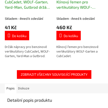
CubCadet, WOLF-Garten,
Klínový řemen pro
Yard-Man, Gutbrod držák
vertikutátory WOLF-
nápravy pro vertikutátory
Garten a CubCadet 754-
3635310
05372, 0039227
Skladem - ihned k odeslání
Skladem - ihned k odeslání
41 Kč
460 Kč
Do košíku
Do košíku
Držák nápravy pro benzinové
Klínový řemen pro benzinové
vertikutátory CubCadet, WOLF-
vertikutátory WOLF-Garten a
Garten, Yard-Man a Gutbrod.
CubCadet.
ZOBRAZIT VŠECHNY SOUVISEJÍCÍ PRODUKTY
Popis
Diskuze
Detailní popis produktu