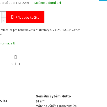
oručit do:
14.8.2026
Možnosti doručení
Přidat do košíku
í řemenice pro benzínové vertikutátory UV a XC WOLF-Garten
t.
informace
T
SDÍLET
Geniální sytém Multi-
5 let!
Star®
máte na výběr z 80 kvalitních