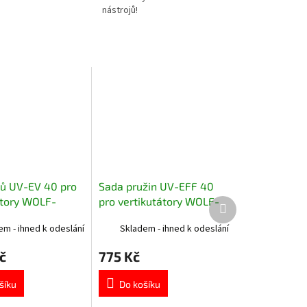
nástrojů!
ů UV-EV 40 pro
Sada pružin UV-EFF 40
átory WOLF-
pro vertikutátory WOLF-
Další
produkt
 CubCadet
Garten a CubCadet
em - ihned k odeslání
Skladem - ihned k odeslání
č
775 Kč
šíku
Do košíku