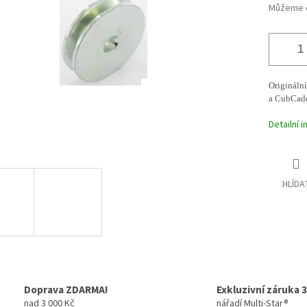
ek.
Můžeme d
Origináln
a CubCade
Detailní 
HLÍDA
Doprava ZDARMA!
Exkluzivní záruka 3
nad 3 000 Kč
nářadí Multi-Star®