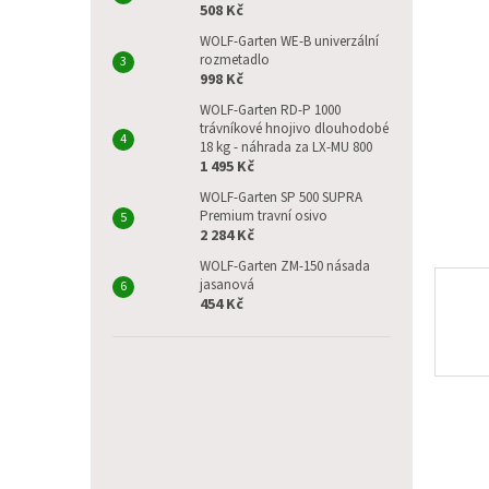
p
hvězdič
508 Kč
a
WOLF-Garten WE-B univerzální
n
rozmetadlo
e
998 Kč
l
WOLF-Garten RD-P 1000
trávníkové hnojivo dlouhodobé
18 kg - náhrada za LX-MU 800
1 495 Kč
WOLF-Garten SP 500 SUPRA
Premium travní osivo
2 284 Kč
WOLF-Garten ZM-150 násada
jasanová
454 Kč