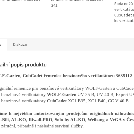
Sada nožů 
241.
vertikutát
CubCadet a
ks vertikut
s
Diskuze
ailní popis produktu
-Garten, CubCadet řemenice benzínového vertikutátoru 3635112
iginální řemenice pro benzínové vertikutátory WOLF-Garten a CubCade
o benzínové vertikutátory
WOLF-Garten
UV 35 B, UV 40 B, Expert U
o benzínové vertikutátory
CubCadet
XC1 B35, XC1 B40, CC V 40 B
říme k největším autorizovaným prodejcům originálních náhrad
-Bilt, AL-KO, Riwall-PRO, Solo by AL-KO, Weibang a VeGA v Čes
záruční, případně i následné servisní služby.