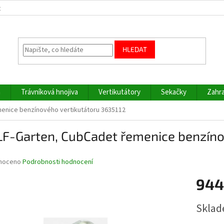
z
HLEDAT
a
Trávníková hnojiva
Vertikutátory
Sekačky
Zahra
enice benzínového vertikutátoru 3635112
F-Garten, CubCadet řemenice benzínov
né
noceno
Podrobnosti hodnocení
ní
944
u
Měrná
Sklad
cena: