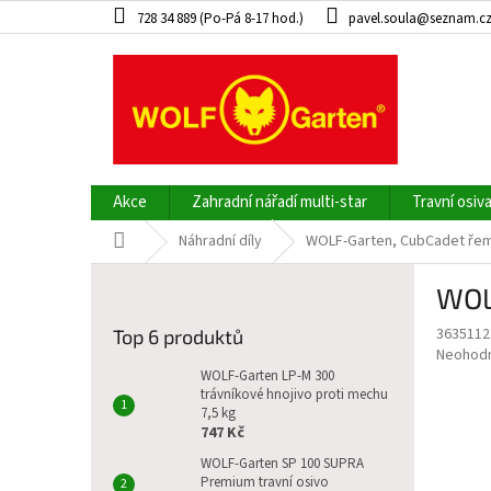
Přejít
728 34 889 (Po-Pá 8-17 hod.)
pavel.soula@seznam.c
na
obsah
Akce
Zahradní nářadí multi-star
Travní osiv
Domů
Náhradní díly
WOLF-Garten, CubCadet řem
P
WOL
o
s
3635112
Top 6 produktů
t
Průměr
Neohod
r
hodnoce
WOLF-Garten LP-M 300
a
trávníkové hnojivo proti mechu
produkt
7,5 kg
je
n
747 Kč
0,0
n
z
WOLF-Garten SP 100 SUPRA
í
5
Premium travní osivo