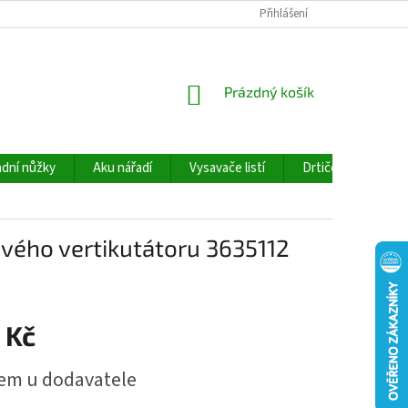
Přihlášení
NÁKUPNÍ
Prázdný košík
KOŠÍK
dní nůžky
Aku nářadí
Vysavače listí
Drtiče větví
ého vertikutátoru 3635112
 Kč
em u dodavatele