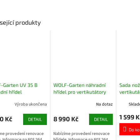
sející produkty
-Garten UV 35 B
WOLF-Garten náhradní
Sada nož
dní hřídel
hřídel pro vertikutátory
vertikut
UV 40 B, XC 1 B 40
Garten a
Výroba ukončena
Na dotaz
Sklad
1 599 K
0 Kč
8 990 Kč
DETAIL
DETAIL
Do ko
me provedení renovace
Nabízíme provedení renovace
e. Informace na 603 264
hřídele. Informace na 603 264