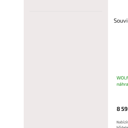
Souvi
WOLF
náhra
8 59
Nabízí
hřídel