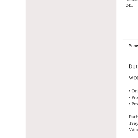
241.
Popi
Det
WOLF
• Or
• Pr
• Pr
Pat
Troy
Vám 