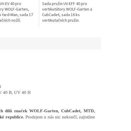
UV-EV 40 pro
Sada pružin UV-EFF 40 pro
ory WOLF-Garten,
vertikutátory WOLF-Garten a
 Yard-Man, sada 17
CubCadet, sada 16 ks
ačních nožů.
vertikutačních pružin.
t
V 40 B, UV 40 H
ních dílů značek WOLF-Garten, CubCadet, MTD,
ké republice.
Prodejem u nás nic nekončí, zajistíme