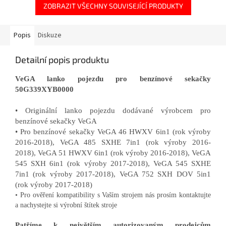
ZOBRAZIT VŠECHNY SOUVISEJÍCÍ PRODUKTY
Popis
Diskuze
Detailní popis produktu
VeGA lanko pojezdu pro benzínové sekačky
50G339XYB0000
• Originální lanko pojezdu dodávané výrobcem pro
benzínové sekačky VeGA
• Pro benzínové sekačky VeGA 46 HWXV 6in1 (rok výroby
2016-2018),
VeGA 485 SXHE 7in1 (rok výroby 2016-
2018),
VeGA 51 HWXV 6in1 (rok výroby 2016-2018),
VeGA
545 SXH 6in1 (rok výroby 2017-2018),
VeGA 545 SXHE
7in1 (rok výroby 2017-2018),
VeGA 752 SXH DOV 5in1
(rok výroby 2017-2018)
• Pro ověření kompatibility s Vaším strojem nás prosím kontaktujte
a nachystejte si výrobní štítek stroje
Patříme k největším autorizovaným prodejcům