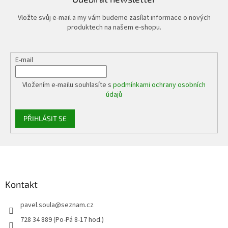
Vložte svůj e-mail a my vám budeme zasílat informace o nových
produktech na našem e-shopu.
E-mail
Vložením e-mailu souhlasíte s
podmínkami ochrany osobních
údajů
PŘIHLÁSIT SE
Z
á
p
a
Kontakt
t
pavel.soula
@
seznam.cz
í
728 34 889 (Po-Pá 8-17 hod.)