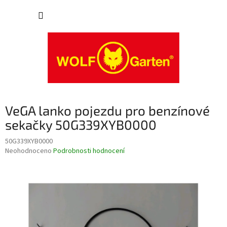
Přejít
NÁKUP
na
obsah
KOŠÍK
VeGA lanko pojezdu pro benzínové
sekačky 50G339XYB0000
50G339XYB0000
Průměrné
Neohodnoceno
Podrobnosti hodnocení
hodnocení
produktu
je
0,0
z
5
hvězdiček.