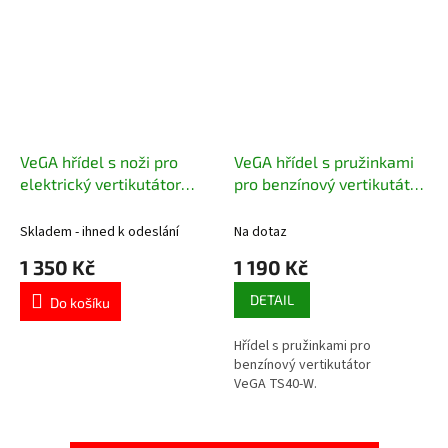
VeGA hřídel s noži pro
VeGA hřídel s pružinkami
elektrický vertikutátor
pro benzínový vertikutátor
VE80150
TS40-W
Skladem - ihned k odeslání
Na dotaz
1 350 Kč
1 190 Kč
DETAIL
Do košíku
Hřídel s pružinkami pro
benzínový vertikutátor
VeGA TS40-W.