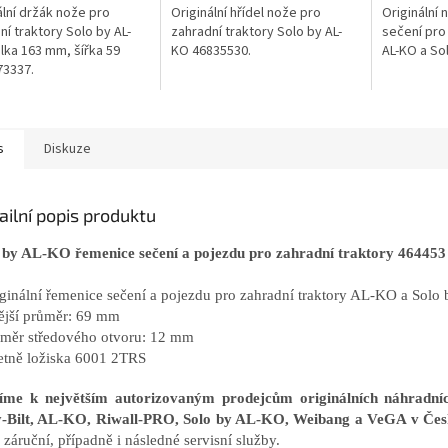
ální držák nože pro
Originální hřídel nože pro
Originální 
ní traktory Solo by AL-
zahradní traktory Solo by AL-
sečení pro
lka 163 mm, šířka 59
KO 46835530.
AL-KO a So
73337.
s
Diskuze
ailní popis produktu
 by AL-KO řemenice sečení a pojezdu pro zahradní traktory 464453
iginální řemenice sečení a pojezdu pro zahradní traktory AL-KO a Sol
ější průměr: 69 mm
ůměr středového otvoru: 12 mm
etně ložiska
6001 2TRS
říme k největším autorizovaným prodejcům originálních náhrad
-Bilt, AL-KO, Riwall-PRO, Solo by AL-KO, Weibang a VeGA v Čes
záruční, případně i následné servisní služby.