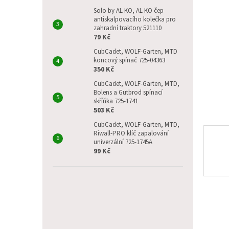
p
hvězdič
a
Solo by AL-KO, AL-KO čep
antiskalpovacího kolečka pro
n
zahradní traktory 521110
e
79 Kč
l
CubCadet, WOLF-Garten, MTD
koncový spínač 725-04363
350 Kč
CubCadet, WOLF-Garten, MTD,
Bolens a Gutbrod spínací
skříňka 725-1741
503 Kč
CubCadet, WOLF-Garten, MTD,
Riwall-PRO klíč zapalování
univerzální 725-1745A
99 Kč