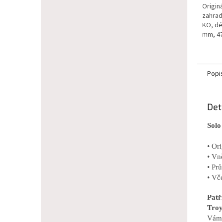
Origin
zahrad
KO, dé
mm, 4
Popi
Det
Solo
• Or
• Vn
• Pr
• Vč
Pat
Troy
Vám 