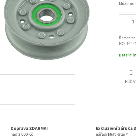
ek.
Můžeme d
Řemenice 
KO, 46445
Detailní 
HLÍDA
Doprava ZDARMA!
Exkluzivní záruka 3
nad 3 000 Kč
nářadí Multi-Star®