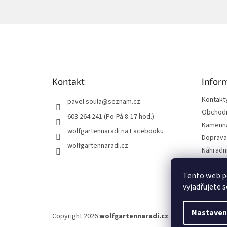
Z
á
p
a
t
Kontakt
Infor
í
Kontakt
pavel.soula
@
seznam.cz
Obchodn
603 264 241 (Po-Pá 8-17 hod.)
Kamenná
wolfgartennaradi na Facebooku
Doprava 
wolfgartennaradi.cz
Náhradní
Ochrana
Tento web p
Moje ob
vyjadřujete s
Nastaven
Copyright 2026
wolfgartennaradi.cz
. Všechna práva vy