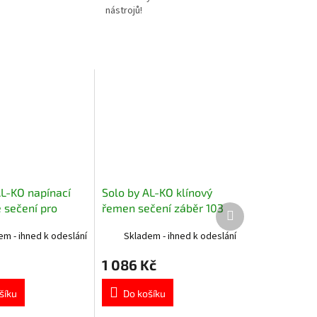
nástrojů!
AL-KO napínací
Solo by AL-KO klínový
 sečení pro
řemen sečení záběr 103
Další
produkt
 traktory 473402
cm a 105 cm 473442
em - ihned k odeslání
Skladem - ihned k odeslání
1 086 Kč
šíku
Do košíku