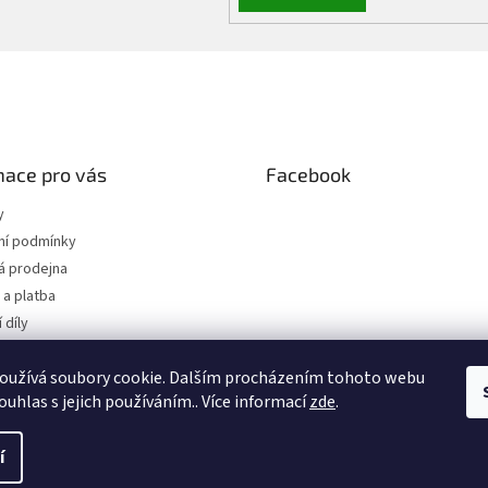
mace pro vás
Facebook
y
í podmínky
 prodejna
a platba
 díly
 osobních údajů
oužívá soubory cookie. Dalším procházením tohoto webu
jednávka
ouhlas s jejich používáním.. Více informací
zde
.
í
hrazena.