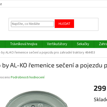
cz
HLEDAT
a
Trávníková hnojiva
Vertikutátory
Sekačky
Zahra
 by AL-KO řemenice sečení a pojezdu pro zahradní traktory 464453
 by AL-KO řemenice sečení a pojezdu 
né
noceno
Podrobnosti hodnocení
ní
299
u
Měrná
Sklad
cena: