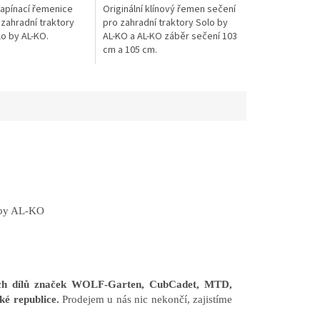
napínací řemenice
Originální klínový řemen sečení
 zahradní traktory
pro zahradní traktory Solo by
lo by AL-KO.
AL-KO a AL-KO záběr sečení 103
cm a 105 cm.
o by AL-KO
ních dílů značek WOLF-Garten, CubCadet, MTD,
ké republice.
Prodejem u nás nic nekončí, zajistíme