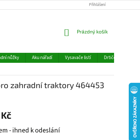
Přihlášení
NÁKUPNÍ
Prázdný košík
KOŠÍK
dní nůžky
Aku nářadí
Vysavače listí
Drtiče větví
pro zahradní traktory 464453
 Kč
em - ihned k odeslání