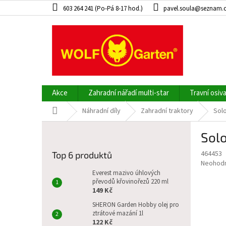
Přejít
603 264 241 (Po-Pá 8-17 hod.)
pavel.soula@seznam.
na
obsah
Akce
Zahradní nářadí multi-star
Travní osiv
Domů
Náhradní díly
Zahradní traktory
Solo
P
Solo
o
s
464453
Top 6 produktů
t
Průměr
Neohod
r
hodnoce
Everest mazivo úhlových
a
převodů křovinořezů 220 ml
produkt
149 Kč
je
n
0,0
n
SHERON Garden Hobby olej pro
z
ztrátové mazání 1l
í
5
122 Kč