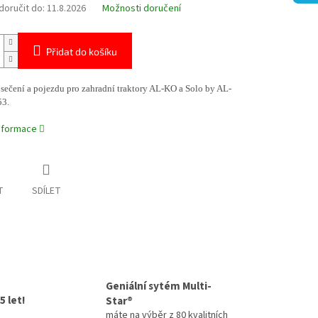
oručit do:
11.8.2026
Možnosti doručení
Přidat do košíku
sečení a pojezdu pro zahradní traktory AL-KO a Solo by AL-
3.
informace
T
SDÍLET
Geniální sytém Multi-
5 let!
Star®
máte na výběr z 80 kvalitních