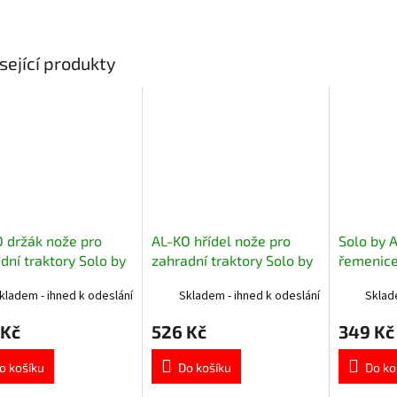
sející produkty
 držák nože pro
AL-KO hřídel nože pro
Solo by 
dní traktory Solo by
zahradní traktory Solo by
řemenice
O 473337
AL-KO 46835530
zahradní
kladem - ihned k odeslání
Skladem - ihned k odeslání
Sklad
 Kč
526 Kč
349 Kč
o košíku
Do košíku
Do ko