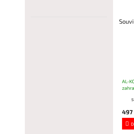
Souvi
AL-KO
zahra
AL-K
S
497
D