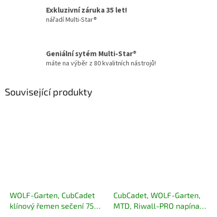
Exkluzivní záruka 35 let!
nářadí Multi-Star®
Geniální sytém Multi-Star®
máte na výběr z 80 kvalitních nástrojů!
Související produkty
WOLF-Garten, CubCadet
CubCadet, WOLF-Garten,
klínový řemen sečení 754-
MTD, Riwall-PRO napínací
04069
řemenice sečení 756-