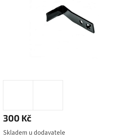
hvězdiček.
300 Kč
Měrná
Skladem u dodavatele
cena: