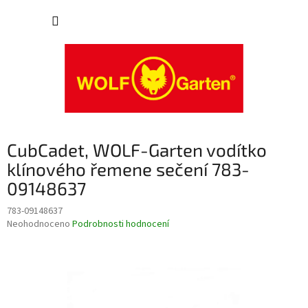
Přejít
NÁKUP
na
obsah
KOŠÍK
CubCadet, WOLF-Garten vodítko
klínového řemene sečení 783-
09148637
783-09148637
Průměrné
Neohodnoceno
Podrobnosti hodnocení
hodnocení
produktu
je
0,0
z
5