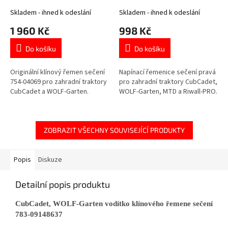
04050
Skladem - ihned k odeslání
Skladem - ihned k odeslání
1 960 Kč
998 Kč
Do košíku
Do košíku
Originální klínový řemen sečení
Napínací řemenice sečení pravá
754-04069 pro zahradní traktory
pro zahradní traktory CubCadet,
CubCadet a WOLF-Garten.
WOLF-Garten, MTD a Riwall-PRO.
ZOBRAZIT VŠECHNY SOUVISEJÍCÍ PRODUKTY
Popis
Diskuze
Detailní popis produktu
CubCadet, WOLF-Garten vodítko klínového řemene sečení
783-09148637