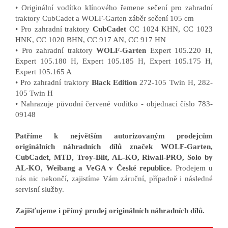
• Originální vodítko klínového řemene sečení pro zahradní
traktory CubCadet a WOLF-Garten záběr sečení 105 cm
• Pro zahradní traktory
CubCadet
CC 1024 KHN, CC 1023
HNK, CC 1020 BHN, CC 917 AN, CC 917 HN
• Pro zahradní traktory
WOLF-Garten
Expert 105.220 H,
Expert 105.180 H, Expert 105.185 H, Expert 105.175 H,
Expert 105.165 A
• Pro zahradní traktory
Black Edition
272-105 Twin H, 282-
105 Twin H
• Nahrazuje původní červené vodítko - objednací číslo 783-
09148
Patříme k největším autorizovaným prodejcům
originálních náhradních dílů značek WOLF-Garten,
CubCadet, MTD, Troy-Bilt, AL-KO, Riwall-PRO, Solo by
AL-KO, Weibang a VeGA v České republice.
Prodejem u
nás nic nekončí, zajistíme Vám záruční, případně i následné
servisní služby.
Zajišťujeme i přímý prodej originálních náhradních dílů.