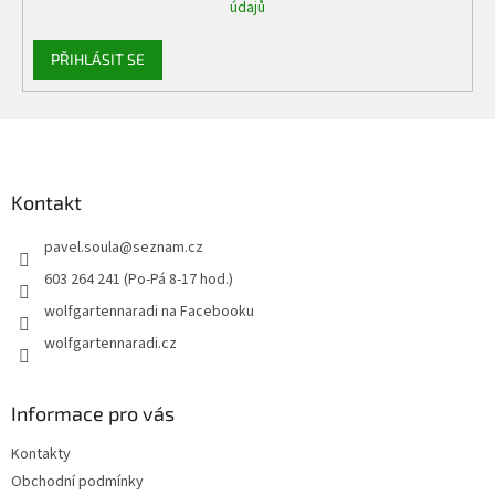
údajů
PŘIHLÁSIT SE
Z
á
p
a
Kontakt
t
pavel.soula
@
seznam.cz
í
603 264 241 (Po-Pá 8-17 hod.)
wolfgartennaradi na Facebooku
wolfgartennaradi.cz
Informace pro vás
Kontakty
Obchodní podmínky