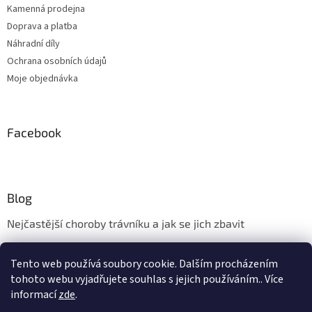
Kamenná prodejna
Doprava a platba
Náhradní díly
Ochrana osobních údajů
Moje objednávka
Facebook
Blog
Nejčastější choroby trávníku a jak se jich zbavit
Aerifikace trávníku
Tento web používá soubory cookie. Dalším procházením
Údržba trávníku v měsíci květnu
tohoto webu vyjadřujete souhlas s jejich používáním.. Více
informací
zde
.