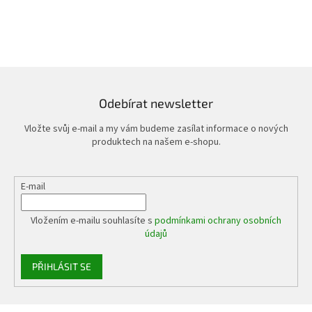
Odebírat newsletter
Vložte svůj e-mail a my vám budeme zasílat informace o nových
produktech na našem e-shopu.
E-mail
Vložením e-mailu souhlasíte s
podmínkami ochrany osobních
údajů
PŘIHLÁSIT SE
Z