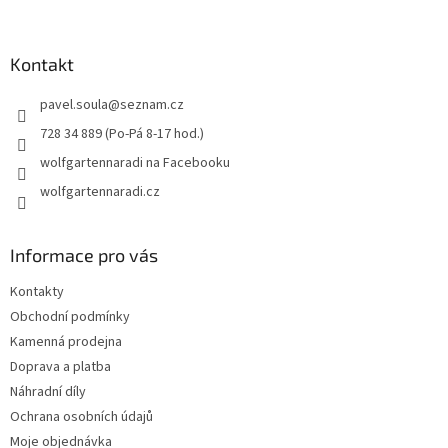
á
p
a
Kontakt
t
pavel.soula
@
seznam.cz
í
728 34 889 (Po-Pá 8-17 hod.)
wolfgartennaradi na Facebooku
wolfgartennaradi.cz
Informace pro vás
Kontakty
Obchodní podmínky
Kamenná prodejna
Doprava a platba
Náhradní díly
Ochrana osobních údajů
Moje objednávka