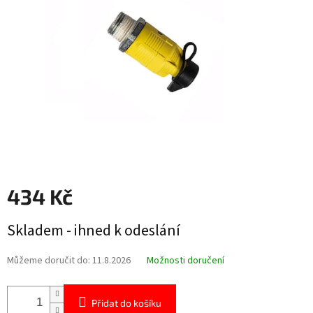
hvězdiček.
434 Kč
Měrná
Skladem - ihned k odeslání
cena:
Můžeme doručit do:
11.8.2026
Možnosti doručení
Přidat do košíku