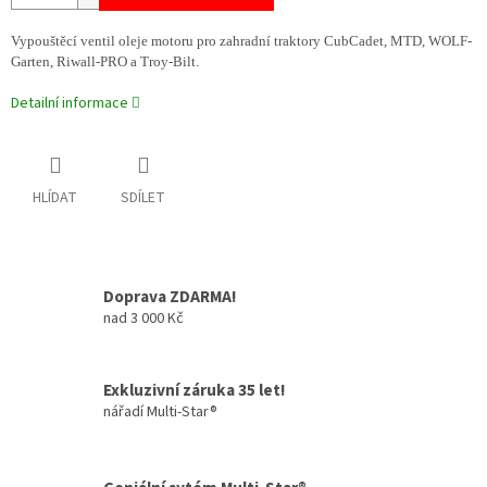
Vypouštěcí ventil oleje motoru pro zahradní traktory CubCadet, MTD, WOLF-
Garten, Riwall-PRO a Troy-Bilt.
Detailní informace
HLÍDAT
SDÍLET
Doprava ZDARMA!
nad 3 000 Kč
Exkluzivní záruka 35 let!
nářadí Multi-Star®