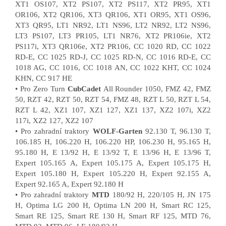
XT1 OS107, XT2 PS107, XT2 PS117, XT2 PR95, XT1
OR106, XT2 QR106, XT3 QR106, XT1 OR95, XT1 OS96,
XT3 QR95, LT1 NR92, LT1 NS96, LT2 NR92, LT2 NS96,
LT3 PS107, LT3 PR105, LT1 NR76, XT2 PR106ie, XT2
PS117i, XT3 QR106e, XT2 PR106, CC 1020 RD, CC 1022
RD-E, CC 1025 RD-J, CC 1025 RD-N, CC 1016 RD-E, CC
1018 AG, CC 1016, CC 1018 AN, CC 1022 KHT, CC 1024
KHN, CC 917 HE
• Pro Zero Turn
CubCadet
All Rounder 1050, FMZ 42, FMZ
50, RZT 42, RZT 50, RZT 54, FMZ 48, RZT L 50, RZT L 54,
RZT L 42, XZ1 107, XZ1 127, XZ1 137, XZ2 107i, XZ2
117i, XZ2 127, XZ2 107
• Pro zahradní traktory
WOLF-Garten
92.130 T, 96.130 T,
106.185 H, 106.220 H, 106.220 HP, 106.230 H, 95.165 H,
95.180 H, E 13/92 H, E 13/92 T, E 13/96 H, E 13/96 T,
Expert 105.165 A, Expert 105.175 A, Expert 105.175 H,
Expert 105.180 H, Expert 105.220 H, Expert 92.155 A,
Expert 92.165 A, Expert 92.180 H
• Pro zahradní traktory
MTD
180/92 H, 220/105 H, JN 175
H, Optima LG 200 H, Optima LN 200 H, Smart RC 125,
Smart RE 125, Smart RE 130 H, Smart RF 125, MTD 76,