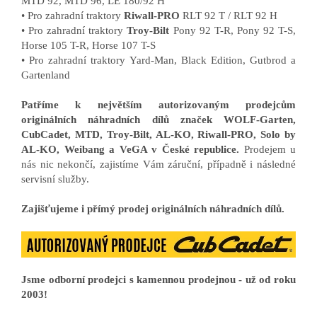
MTD 92, MTD 96, LE 180/92 H
• Pro zahradní traktory
Riwall-PRO
RLT 92 T / RLT 92 H
• Pro zahradní traktory
Troy-Bilt
Pony 92
T-R, Pony 92 T-S,
Horse 105 T-R, Horse 107 T-S
• Pro zahradní traktory Yard-Man, Black Edition, Gutbrod a
Gartenland
Patříme k největším autorizovaným prodejcům
originálních náhradních dílů značek WOLF-Garten,
CubCadet, MTD, Troy-Bilt, AL-KO, Riwall-PRO, Solo by
AL-KO, Weibang a VeGA v České republice.
Prodejem u
nás nic nekončí, zajistíme Vám záruční, případně i následné
servisní služby.
Zajišťujeme i přímý prodej originálních náhradních dílů.
Jsme odborní prodejci s kamennou prodejnou - už od roku
2003!