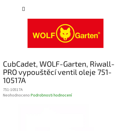
Přejít
NÁKUP
na
obsah
KOŠÍK
CubCadet, WOLF-Garten, Riwall-
PRO vypouštěcí ventil oleje 751-
10517A
751-10517A
Průměrné
Neohodnoceno
Podrobnosti hodnocení
hodnocení
produktu
je
0,0
z
5