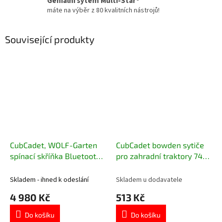
Geniální sytém Multi-Star®
máte na výběr z 80 kvalitních nástrojů!
Související produkty
CubCadet, WOLF-Garten
CubCadet bowden sytiče
spínací skříňka Bluetooth
pro zahradní traktory 746-
modul 725-07007
05114A
Skladem - ihned k odeslání
Skladem u dodavatele
4 980 Kč
513 Kč
Do košíku
Do košíku