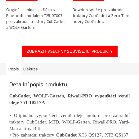
Originální spínací skříňka s
Bowden sytiče pro zahradní
Bluetooth modulem 725-07007
traktory CubCadet a Zero Turn
pro zahradní traktory CubCadet
ridery CubCadet.
a WOLF-Garten.
ZOBRAZIT VŠECHNY SOUVISEJÍCÍ PRODUKTY
Popis
Diskuze
Detailní popis produktu
CubCadet, WOLF-Garten, Riwall-PRO vypouštěcí ventil
oleje 751-10517A
• Originální vypouštěcí ventil oleje motoru pro zahradní
traktory CubCadet, MTD, WOLF-Garten, Riwall-PRO, Yard-
Man a Troy-Bilt
• Pro zahradní traktory
CubCadet
XT3 QS127, XT3 QS137,