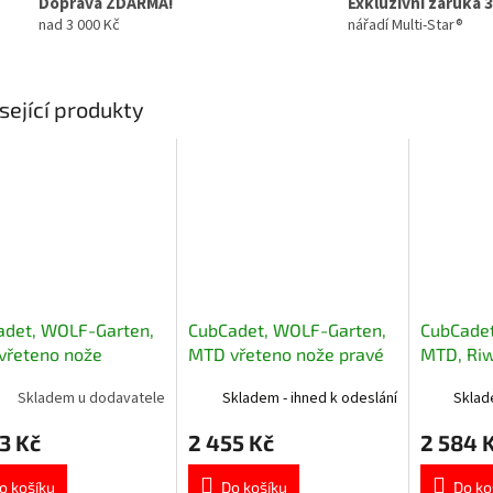
Doprava ZDARMA!
Exkluzivní záruka 3
nad 3 000 Kč
nářadí Multi-Star®
sející produkty
adet, WOLF-Garten,
CubCadet, WOLF-Garten,
CubCadet
vřeteno nože
MTD vřeteno nože pravé
MTD, Riw
et - boční výhoz 96
komplet 918-04657A
nože pra
Skladem u dodavatele
Skladem - ihned k odeslání
Sklad
18-04474B
0324D
3 Kč
2 455 Kč
2 584 
o košíku
Do košíku
Do ko