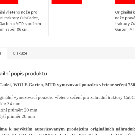
ální vřeteno nože pro
Originální
ní traktory CubCadet,
nože pravé
Garten a MTD s bočním
traktory C
em záběr 96 cm.
Garten, MT
s
Diskuze
ailní popis produktu
adet, WOLF-Garten, MTD vymezovací pouzdro vřetene sečení 75
iginální vymezovací pouzdro vřetene sečení pro zahradní traktory C
lka: 34 mm
itřní průměr: 20 mm
ější průměr 28 mm
říme k největším autorizovaným prodejcům originálních náhrad