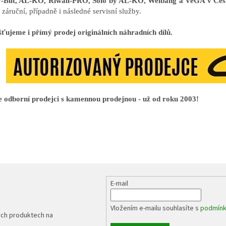
-Bilt, AL-KO, Riwall-PRO, Solo by AL-KO, Weibang a VeGA v Čes
záruční, případně i následné servisní služby.
šťujeme i přímý prodej originálních náhradních dílů.
 odborní prodejci s kamennou prodejnou - už od roku 2003!
E-mail
Vložením e-mailu souhlasíte s
podmínk
ých produktech na