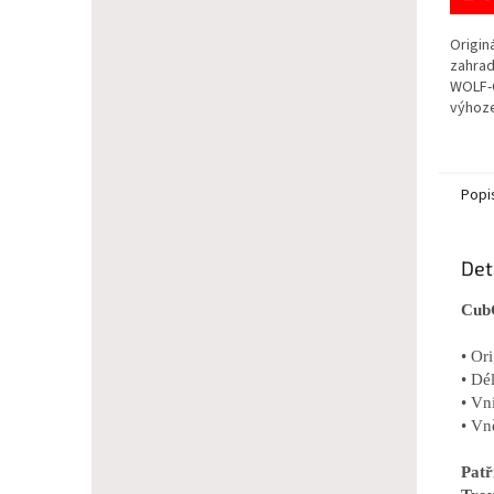
Origin
zahrad
WOLF-
výhoz
Popi
Det
CubC
• Or
• Dé
• Vn
• Vn
Pat