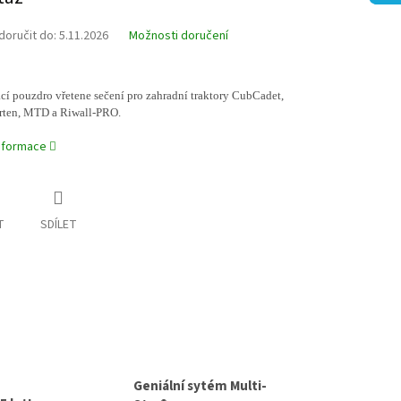
oručit do:
5.11.2026
Možnosti doručení
í pouzdro vřetene sečení pro zahradní traktory CubCadet,
ten, MTD a Riwall-PRO.
informace
T
SDÍLET
Geniální sytém Multi-