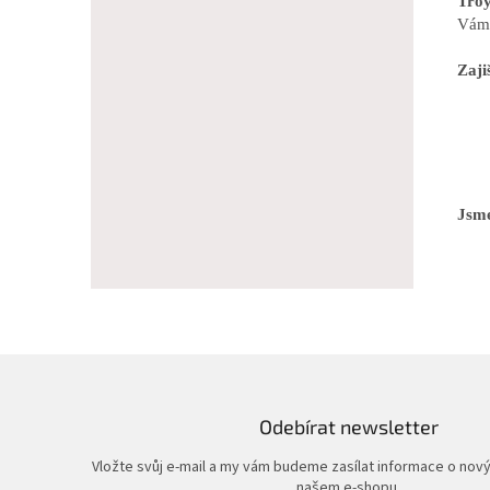
Troy
Vám 
Zaji
Jsme
Odebírat newsletter
Vložte svůj e-mail a my vám budeme zasílat informace o nov
našem e-shopu.