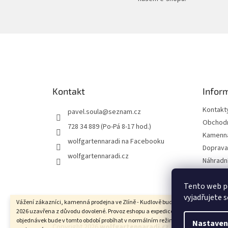
Z
á
p
a
t
Kontakt
Infor
í
Kontakt
pavel.soula
@
seznam.cz
Obchodn
728 34 889 (Po-Pá 8-17 hod.)
Kamenná
wolfgartennaradi na Facebooku
Doprava 
wolfgartennaradi.cz
Náhradní
Ochrana
Tento web p
Moje ob
vyjadřujete s
Vážení zákazníci, kamenná prodejna ve Zlíně - Kudlově bude ve dnech 10.8. - 17.8
2026 uzavřena z důvodu dovolené. Provoz eshopu a expedice uskutečněných
objednávek bude v tomto období probíhat v normálním režimu. Děkujeme za
Nastaven
Copyright 2026
wolfgartennaradi.cz
. Všechna práva vy