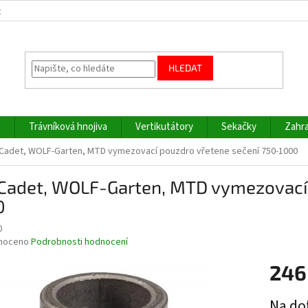
z
HLEDAT
a
Trávníková hnojiva
Vertikutátory
Sekačky
Zahra
Cadet, WOLF-Garten, MTD vymezovací pouzdro vřetene sečení 750-1000
Cadet, WOLF-Garten, MTD vymezovací 
0
0
né
noceno
Podrobnosti hodnocení
ní
246
u
Měrná
Na do