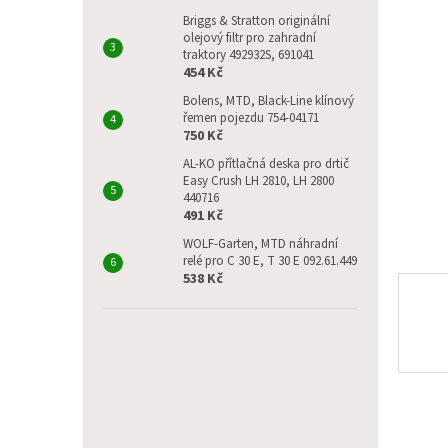
p
5
a
Briggs & Stratton originální
hvězdič
olejový filtr pro zahradní
n
traktory 492932S, 691041
e
454 Kč
l
Bolens, MTD, Black-Line klínový
řemen pojezdu 754-04171
750 Kč
AL-KO přítlačná deska pro drtič
Easy Crush LH 2810, LH 2800
440716
491 Kč
WOLF-Garten, MTD náhradní
relé pro C 30 E, T 30 E 092.61.449
538 Kč