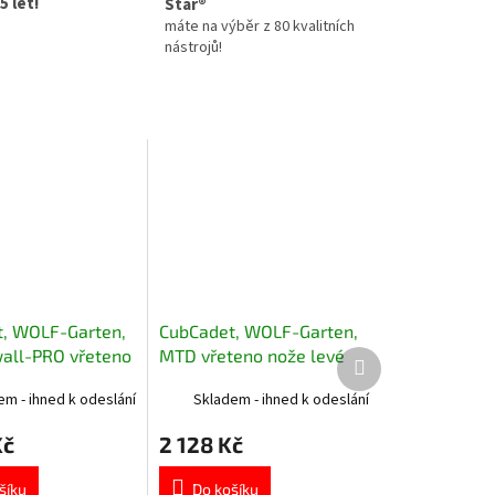
5 let!
Star®
máte na výběr z 80 kvalitních
nástrojů!
, WOLF-Garten,
CubCadet, WOLF-Garten,
all-PRO vřeteno
MTD vřeteno nože levé
Další
produkt
vé komplet 618-
komplet 618-0609D, 918-
em - ihned k odeslání
Skladem - ihned k odeslání
0609D
Kč
2 128 Kč
šíku
Do košíku