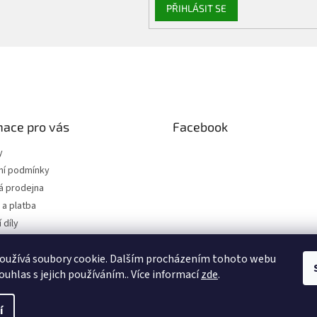
PŘIHLÁSIT SE
mace pro vás
Facebook
y
í podmínky
 prodejna
a platba
 díly
 osobních údajů
oužívá soubory cookie. Dalším procházením tohoto webu
jednávka
ouhlas s jejich používáním.. Více informací
zde
.
.
í
hrazena.