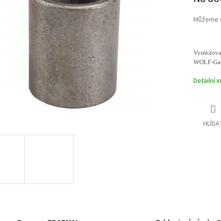
cena:
ek.
Můžeme d
Vymezovac
WOLF-Gar
Detailní 
HLÍDA