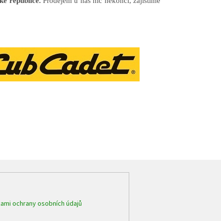
ké republice.
Prodejem u nás nic nekončí, zajistíme
ami ochrany osobních údajů