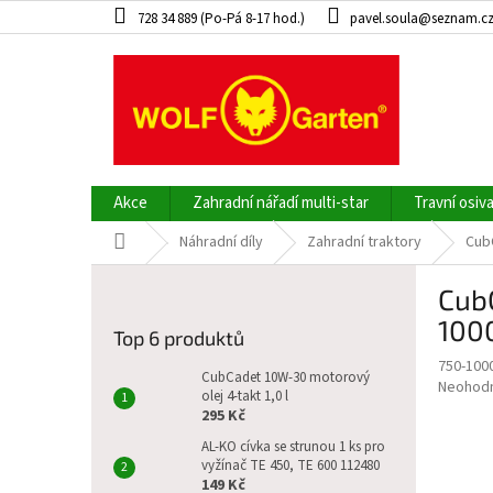
Přejít
728 34 889 (Po-Pá 8-17 hod.)
pavel.soula@seznam.c
na
obsah
Akce
Zahradní nářadí multi-star
Travní osiv
Domů
Náhradní díly
Zahradní traktory
Cub
P
Cub
o
s
100
Top 6 produktů
t
750-100
r
CubCadet 10W-30 motorový
Průměr
Neohod
a
olej 4-takt 1,0 l
hodnoce
295 Kč
n
produkt
n
AL-KO cívka se strunou 1 ks pro
je
vyžínač TE 450, TE 600 112480
í
0,0
149 Kč
z