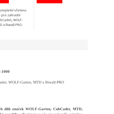
 kompletní vřeteno
 pro zahradní
ubCadet, WOLF-
D a Riwall-PRO.
0-1000
ubCadet, WOLF-Garten, MTD a Riwall-PRO
ních dílů značek WOLF-Garten, CubCadet, MTD,