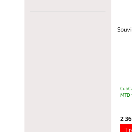
Souvi
CubC
MTD 
kompl
cm 6
2 36
D