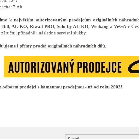
pětí: 12 V
pacita: 7 Ah
říme k největším autorizovaným prodejcům originálních náhrad
-Bilt, AL-KO, Riwall-PRO, Solo by AL-KO, Weibang a VeGA v Čes
záruční, případně i následné servisní služby.
šťujeme i přímý prodej originálních náhradních dílů.
 odborní prodejci s kamennou prodejnou - už od roku 2003!
E-mail