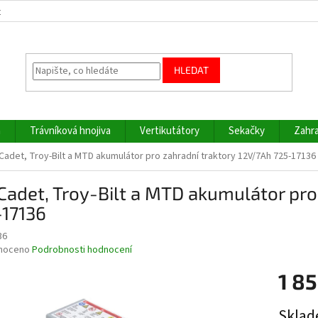
z
HLEDAT
a
Trávníková hnojiva
Vertikutátory
Sekačky
Zahra
adet, Troy-Bilt a MTD akumulátor pro zahradní traktory 12V/7Ah 725-17136
adet, Troy-Bilt a MTD akumulátor pro
-17136
36
né
noceno
Podrobnosti hodnocení
ní
1 85
u
Měrná
Sklad