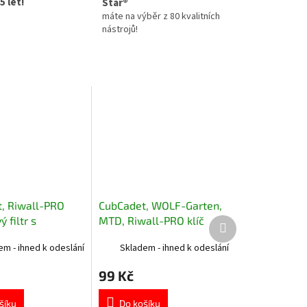
5 let!
Star®
máte na výběr z 80 kvalitních
nástrojů!
, Riwall-PRO
CubCadet, WOLF-Garten,
 filtr s
MTD, Riwall-PRO klíč
Další
produkt
rem 737-05129
zapalování univerzální
em - ihned k odeslání
Skladem - ihned k odeslání
725-1745A
99 Kč
šíku
Do košíku