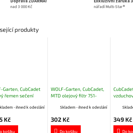
Doprava ZDARMA!
Exkluzivní záruka 3
nad 3 000 Kč
nářadí Multi-Star®
sející produkty
-Garten, CubCadet
WOLF-Garten, CubCadet,
CubCadet
vý řemen sečení
MTD olejový filtr 751-
vzduchový
04175
12690
předfilt
kladem - ihned k odeslání
Skladem - ihned k odeslání
Sklad
5 Kč
302 Kč
349 Kč
o košíku
Do košíku
Do ko