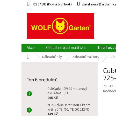
Přejít
728 34 889 (Po-Pá 8-17 hod.)
pavel.soula@seznam.c
na
obsah
Akce
Zahradní nářadí multi-star
Travní osiv
Domů
Náhradní díly
Zahradní traktory
CubC
P
CubC
o
s
725
Top 6 produktů
t
725-171
r
CubCadet 10W-30 motorový
Průměr
Neohod
a
olej 4-takt 1,0 l
hodnoce
295 Kč
n
produkt
n
AL-KO cívka se strunou 1 ks pro
je
vyžínač TE 450, TE 600 112480
í
0,0
149 Kč
z