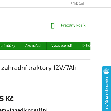
Přihlášení
NÁKUPNÍ
Prázdný košík
KOŠÍK
dní nůžky
Aku nářadí
Vysavače listí
Drtiče větví
 zahradní traktory 12V/7Ah
5 Kč
em - ihned k odeslání