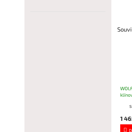
Souvi
WOLF
klíno
754-
S
1 46
D