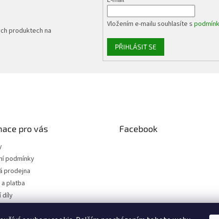
Vložením e-mailu souhlasíte s
podmínk
ých produktech na
PŘIHLÁSIT SE
mace pro vás
Facebook
y
í podmínky
 prodejna
a platba
 díly
 osobních údajů