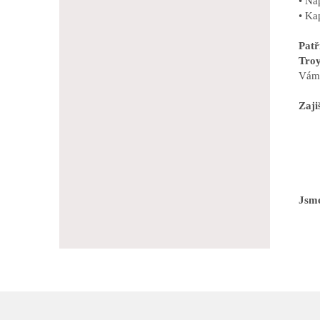
• Na
• Ka
Pat
Troy
Vám 
Zaji
Jsme