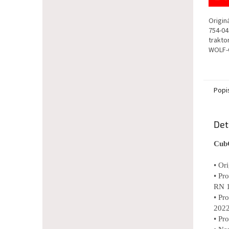
Origin
754-04
trakto
WOLF-G
Popi
Det
CubC
• Or
• Pr
RN 1
• Pr
2022
• Pr