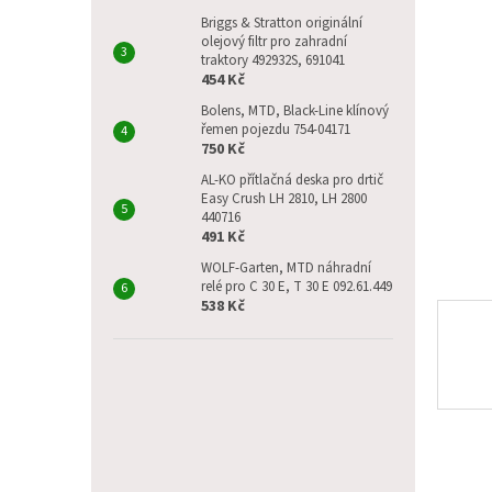
p
5
a
Briggs & Stratton originální
hvězdič
olejový filtr pro zahradní
n
traktory 492932S, 691041
e
454 Kč
l
Bolens, MTD, Black-Line klínový
řemen pojezdu 754-04171
750 Kč
AL-KO přítlačná deska pro drtič
Easy Crush LH 2810, LH 2800
440716
491 Kč
WOLF-Garten, MTD náhradní
relé pro C 30 E, T 30 E 092.61.449
538 Kč