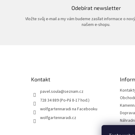
Odebírat newsletter
Vložte svůj e-mail a my vám budeme zasílat informace o nov
našem e-shopu.
Z
á
p
a
t
Kontakt
Infor
í
Kontakt
pavel.soula
@
seznam.cz
Obchodn
728 34 889 (Po-Pá 8-17 hod.)
Kamenná
wolfgartennaradi na Facebooku
Doprava 
wolfgartennaradi.cz
Náhradní
Ochrana