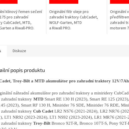
ální klínový řemen sečení
Originální filtr oleje pro
Originální 
175 pro zahradní
zahradní traktory CubCadet,
předfiltre
ry CubCadet, MTD,
WOLF-Garten, MTD
zahradní tr
arten a Riwall-PRO.
a Riwall PRO.
motorem 
s
Diskuze
ailní popis produktu
adet, Troy-Bilt a MTD akumulátor pro zahradní traktory 12V/7Ah
iginální náhradní akumulátor pro zahradní traktory a miniridery CubCad
o zahradní traktory
MTD
Smart RE 130 H (2023), Smart RE 125 (2023),
45 (2023), Smart RF 130 H, Minirider 76 SDE, Minirider 76 RDE, Mini
o zahradní traktory
Cub Cadet
LR2 NS76 (2021-2024), LR2 NR76 (2021
), LT1 NR92 (2023-2024), LT1 NS92 (2023-2024), LR1 MR76 (2021-
o zahradní traktory
Troy-Bilt
Bronco 92T-R, Bronco 107T-S, Pony 92T-