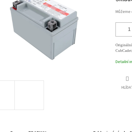
cena:
ek.
Můžeme d
Originální
CubCadet,
Detailní 
HLÍDA