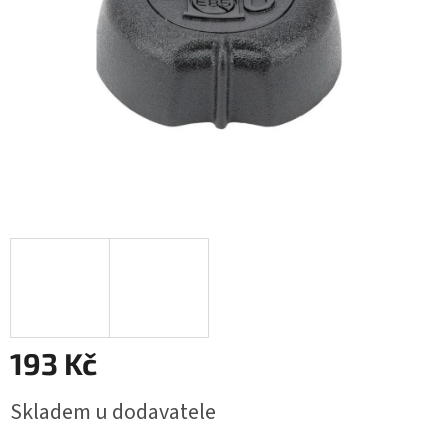
193 Kč
Měrná
Skladem u dodavatele
cena: