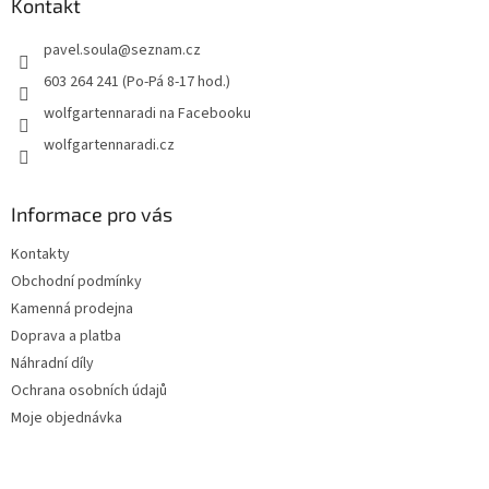
a
Kontakt
t
pavel.soula
@
seznam.cz
í
603 264 241 (Po-Pá 8-17 hod.)
wolfgartennaradi na Facebooku
wolfgartennaradi.cz
Informace pro vás
Kontakty
Obchodní podmínky
Kamenná prodejna
Doprava a platba
Náhradní díly
Ochrana osobních údajů
Moje objednávka