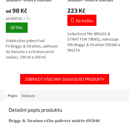
Skladem - ihned k odeslání
Skladem - ihned k odeslání
98 Kč
223 Kč
od
Měrná
od 800 Kč / 1 l
Do košíku
cena:
DETAIL
Vzduchový filtr BRIGGS &
STRATTON 798452, nahrazuje
Stabilizátor paliva Fuel
filtr Briggs & Stratton 593260 a
Fit Briggs & Stratton, aditivum
992374.
do benzínu s ochranou proti
oxidaci, 100 ml a 250 ml.
ZOBRAZIT VŠECHNY SOUVISEJÍCÍ PRODUKTY
Popis
Diskuze
Detailní popis produktu
Briggs & Stratton víčko palivové nádrže 692046