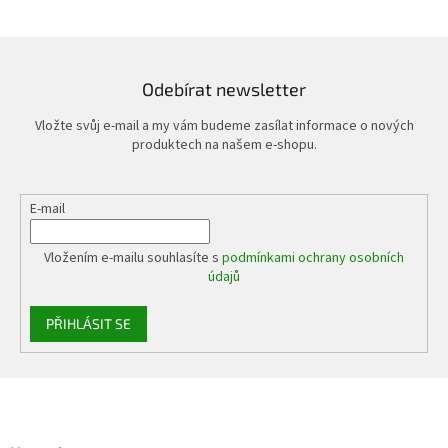
Odebírat newsletter
Vložte svůj e-mail a my vám budeme zasílat informace o nových
produktech na našem e-shopu.
E-mail
Vložením e-mailu souhlasíte s
podmínkami ochrany osobních
údajů
PŘIHLÁSIT SE
Z
á
p