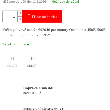
Můžeme doručit do:
13.8.2026
Možnosti doručení
Přidat do košíku
Víčko palivové nádrže 692046 pro motory Quantum a 450E, 500E,
575Ex, 625E, 650E, 675 Series.
Detailní informace
HLÍDAT
SDÍLET
Doprava ZDARMA!
nad 3 000 Kč
Exkluzivní záruka 35 let!