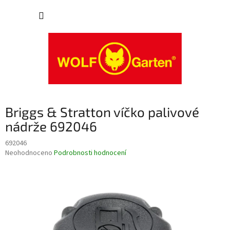
Přejít
NÁKUP
na
obsah
KOŠÍK
Briggs & Stratton víčko palivové
nádrže 692046
692046
Průměrné
Neohodnoceno
Podrobnosti hodnocení
hodnocení
produktu
je
0,0
z
5
hvězdiček.